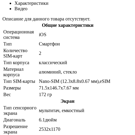
Характеристики
Видео
Описание для данного товара отсутствует.
Общие характеристики
Операционная
iOS
система
Тип
Смартфон
Количество
2
SIM-карт
Тип корпуса
классический
Материал
алюминий, стекло
корпуса
Тип SIM-карты
Nano-SIM (12.3x8.8x0.67 мм),eSIM
Размеры
71.5x146.7x7.67 мм
Вес
172 гр
Экран
Тип сенсорного
мультитач, емкостный
экрана
Диагональ
6.1дюйм
Разрешение
2532x1170
экрана