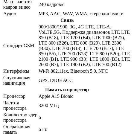
Макс. частота
240 кадров/с
кадров видео
Аудио
MP3, AAC, WAV, WMA, стереодинамики
Связь
900/1800/1900, 3G, 4G LTE, LTE-A,
VoLTE,5G, Поддержка диапазонов LTE LTE
850 (B18), LTE 1700 (B4), LTE 1900 (B25),
LTE 800 (B26), LTE 800 (B29), LTE 2300
Стандарт GSM
(B30), LTE 700 (B13), LTE 700 (B17), LTE
850 (B5), LTE 700 (B28), LTE 800 (B20), LTE
2100 (B1), LTE 900 (B8), LTE 1800 (B3), LTE
2600 (B7), LTE 1900 (B2), LTE 700 (B12)
Интерфейсы
Wi-Fi 802.11ax, Bluetooth 5.0, NFC
Спутниковая
GPS, ГЛОНАСС
навигация
Память и процессор
Процессор
Apple A15 Bionic
Частота
3200 МГц
процессора
Количество ядер
6
процессора
Оперативная
6 Гб
память