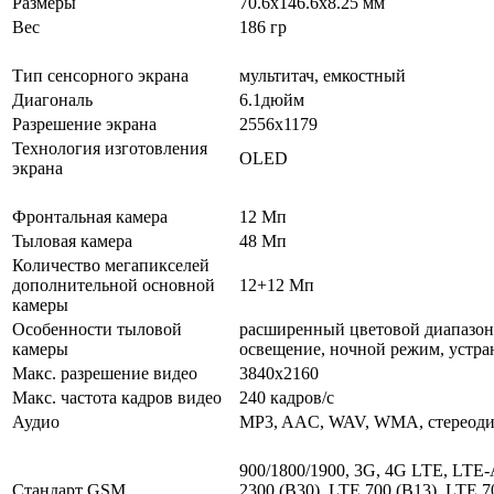
Размеры
70.6x146.6x8.25 мм
Вес
186 гр
Тип сенсорного экрана
мультитач, емкостный
Диагональ
6.1дюйм
Разрешение экрана
2556x1179
Технология изготовления
OLED
экрана
Фронтальная камера
12 Мп
Тыловая камера
48 Мп
Количество мегапикселей
дополнительной основной
12+12 Мп
камеры
Особенности тыловой
расширенный цветовой диапазон д
камеры
освещение, ночной режим, устран
Макс. разрешение видео
3840x2160
Макс. частота кадров видео
240 кадров/с
Аудио
MP3, AAC, WAV, WMA, стереод
900/1800/1900, 3G, 4G LTE, LTE-
Стандарт GSM
2300 (B30), LTE 700 (B13), LTE 7