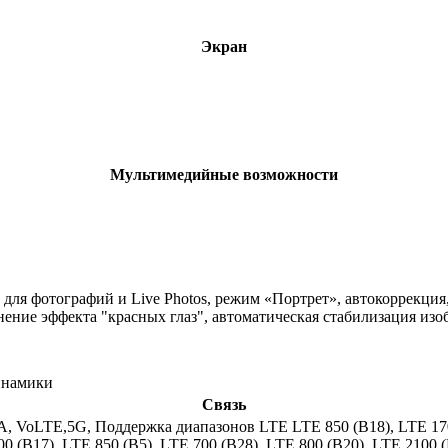
Экран
Мультимедийные возможности
ля фотографий и Live Photos, режим «Портрет», автокоррекция, 
ение эффекта "красных глаз", автоматическая стабилизация изо
инамики
Связь
A, VoLTE,5G, Поддержка диапазонов LTE LTE 850 (B18), LTE 1700
00 (B17), LTE 850 (B5), LTE 700 (B28), LTE 800 (B20), LTE 2100 