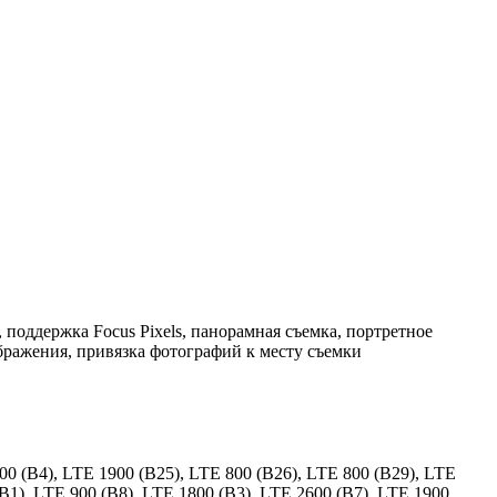
поддержка Focus Pixels, панорамная съемка, портретное
бражения, привязка фотографий к месту съемки
 (B4), LTE 1900 (B25), LTE 800 (B26), LTE 800 (B29), LTE
(B1), LTE 900 (B8), LTE 1800 (B3), LTE 2600 (B7), LTE 1900