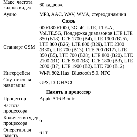
Макс. частота
60 кадров/с
кадров видео
Аудио
MP3, AAC, WAV, WMA, стереодинамики
Связь
900/1800/1900, 3G, 4G LTE, LTE-A,
VoLTE,5G, Поддержка диапазонов LTE LTE
850 (B18), LTE 1700 (B4), LTE 1900 (B25),
LTE 800 (B26), LTE 800 (B29), LTE 2300
Стандарт GSM
(B30), LTE 700 (B13), LTE 700 (B17), LTE
850 (B5), LTE 700 (B28), LTE 800 (B20), LTE
2100 (B1), LTE 900 (B8), LTE 1800 (B3), LTE
2600 (B7), LTE 1900 (B2), LTE 700 (B12)
Интерфейсы
Wi-Fi 802.11ax, Bluetooth 5.0, NFC
Спутниковая
GPS, ГЛОНАСС
навигация
Память и процессор
Процессор
Apple A16 Bionic
Частота
процессора
Количество ядер
6
процессора
Оперативная
6 Гб
память