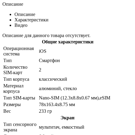
Описание
Описание
Характеристики
Видео
Описание для данного товара отсутствует.
Общие характеристики
Операционная
iOS
система
Тип
Смартфон
Количество
2
SIM-карт
Тип корпуса
классический
Материал
алюминий, стекло
корпуса
Тип SIM-карты
Nano-SIM (12.3x8.8x0.67 мм),eSIM
Размеры
78x163.4x8.75 мм
Вес
233 гр
Экран
Тип сенсорного
мультитач, емкостный
экрана