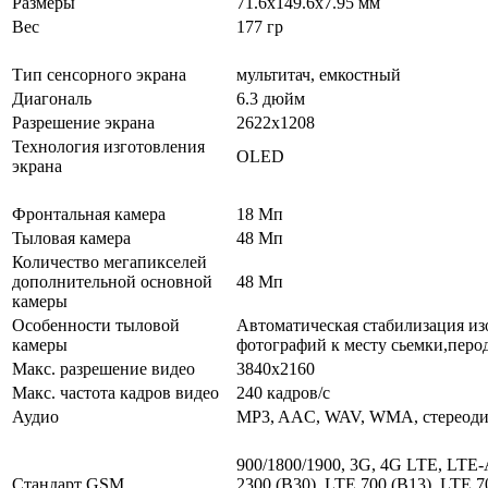
Размеры
71.6x149.6x7.95 мм
Вес
177 гр
Тип сенсорного экрана
мультитач, емкостный
Диагональ
6.3 дюйм
Разрешение экрана
2622x1208
Технология изготовления
OLED
экрана
Фронтальная камера
18 Мп
Тыловая камера
48 Мп
Количество мегапикселей
дополнительной основной
48 Мп
камеры
Особенности тыловой
Автоматическая стабилизация из
камеры
фотографий к месту сьемки,перод
Макс. разрешение видео
3840х2160
Макс. частота кадров видео
240 кадров/с
Аудио
MP3, AAC, WAV, WMA, стереод
900/1800/1900, 3G, 4G LTE, LTE-
Стандарт GSM
2300 (B30), LTE 700 (B13), LTE 7