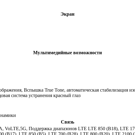
Экран
Мультимедийные возможности
ображения, Вспышка True Tone, автоматическая стабилизация из
овая система устранения красный глаз
инамики
Связь
A, VoLTE,5G, Поддержка диапазонов LTE LTE 850 (B18), LTE 1700
00 (B17), LTE 850 (B5), LTE 700 (B28), LTE 800 (B20), LTE 2100 