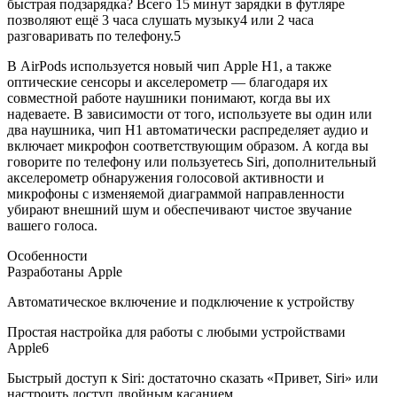
быстрая подзарядка? Всего 15 минут зарядки в футляре
позволяют ещё 3 часа слушать музыку4 или 2 часа
разговаривать по телефону.5
В AirPods используется новый чип Apple H1, а также
оптические сенсоры и акселерометр — благодаря их
совместной работе наушники понимают, когда вы их
надеваете. В зависимости от того, используете вы один или
два наушника, чип H1 автоматически распределяет аудио и
включает микрофон соответствующим образом. А когда вы
говорите по телефону или пользуетесь Siri, дополнительный
акселерометр обнаружения голосовой активности и
микрофоны с изменяемой диаграммой направленности
убирают внешний шум и обеспечивают чистое звучание
вашего голоса.
Особенности
Разработаны Apple
Автоматическое включение и подключение к устройству
Простая настройка для работы с любыми устройствами
Apple6
Быстрый доступ к Siri: достаточно сказать «Привет, Siri» или
настроить доступ двойным касанием