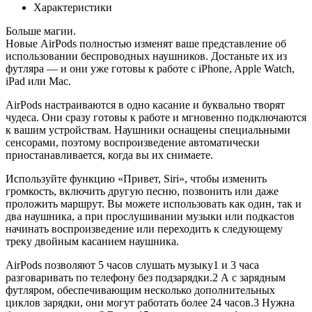
Характеристики
Больше магии.
Новые AirPods полностью изменят ваше представление об
использовании беспроводных наушников. Достаньте их из
футляра — и они уже готовы к работе с iPhone, Apple Watch,
iPad или Mac.
AirPods настраиваются в одно касание и буквально творят
чудеса. Они сразу готовы к работе и мгновенно подключаются
к вашим устройствам. Наушники оснащены специальными
сенсорами, поэтому воспроизведение автоматически
приостанавливается, когда вы их снимаете.
Используйте функцию «Привет, Siri», чтобы изменить
громкость, включить другую песню, позвонить или даже
проложить маршрут. Вы можете использовать как один, так и
два наушника, а при прослушивании музыки или подкастов
начинать воспроизведение или переходить к следующему
треку двойным касанием наушника.
AirPods позволяют 5 часов слушать музыку1 и 3 часа
разговаривать по телефону без подзарядки.2 А с зарядным
футляром, обеспечивающим несколько дополнительных
циклов зарядки, они могут работать более 24 часов.3 Нужна