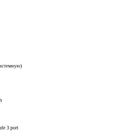
истемную)
h
fe 3 port