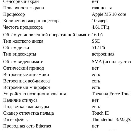
Сенсорный экран
нет
Поверхность экрана
глянцевая
Процессор
Apple M5 10-core
Количество ядер процессора
10 ядер
Частота процессора
4.61 ГГц
Объём установленной оперативной памяти
16 Гб
Тип жесткого диска
SSD
Объем диска
512 Гб
Тип видеокарты
встроенная
Объем видеопамяти
SMA (использует с
Оптический привод
нет
Встроенные динамики
есть
Встроенная веб-камера
есть
Встроенный микрофон
есть
Устройство позиционирования
Трекпад Force Touc
Наличие стилуса
нет
Подсветка клавиатуры
есть
Сканер отпечатка пальца
Touch ID
Интерфейсы
Thunderbolt 3/MagSa
Проводная сеть Ethernet
нет