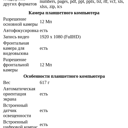
numbers, pages, pdf, ppt, pptx, txt, rtf, vcf, xls,
других форматов
xlsx, zip, ics
Камера планшетного компьютера
Разрешение
12 Мп
основной камеры
Автофокусировка
есть
Запись видео
1920 x 1080 (FullHD)
Фронтальная
камера для
есть
видеовызова
Разрешение
фронтальной
12 Мп
камеры
Особенности планшетного компьютера
Вес
617 г
Автоматическая
ориентация
есть
экрана
Встроенный
датчик
есть
освещенности
Встроенный
есть
цифровой компас