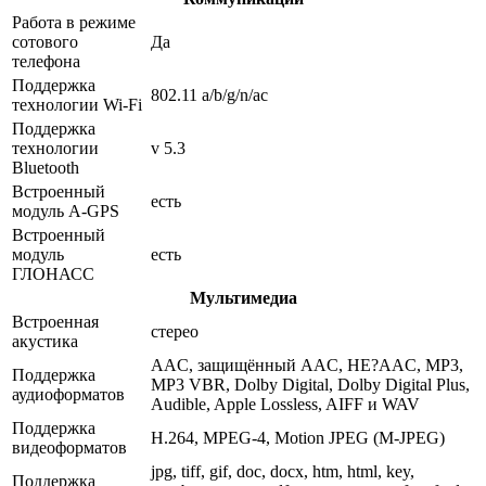
Работа в режиме
сотового
Да
телефона
Поддержка
802.11 a/b/g/n/ac
технологии Wi-Fi
Поддержка
технологии
v 5.3
Bluetooth
Встроенный
есть
модуль A-GPS
Встроенный
модуль
есть
ГЛОНАСС
Мультимедиа
Встроенная
стерео
акустика
AAC, защищённый AAC, HE?AAC, MP3,
Поддержка
MP3 VBR, Dolby Digital, Dolby Digital Plus,
аудиоформатов
Audible, Apple Lossless, AIFF и WAV
Поддержка
H.264, MPEG-4, Motion JPEG (M-JPEG)
видеоформатов
jpg, tiff, gif, doc, docx, htm, html, key,
Поддержка